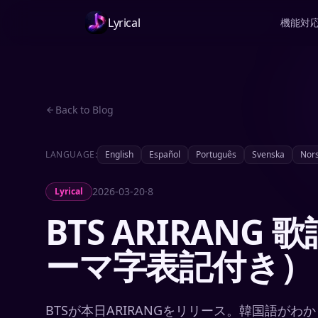
Lyrical
機能
対
Back to Blog
LANGUAGE:
English
Español
Português
Svenska
Nor
2026-03-20
·
8
Lyrical
BTS ARIRAN
ーマ字表記付き）
BTSが本日ARIRANGをリリース。韓国語が