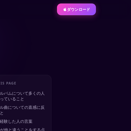
ダウンロード
Indonesia
한국어
日本語
IS PAGE
ルバムについて多くの人
っていること
ル曲についての直感に反
と
経験した人の言葉
icalが他と違うことをする点