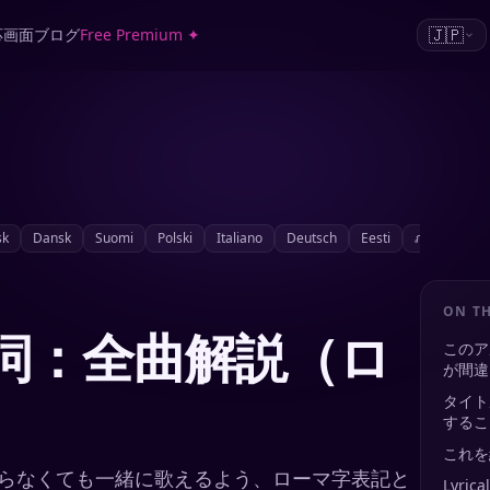
🇯🇵
応画面
ブログ
Free Premium ✦
sk
Dansk
Suomi
Polski
Italiano
Deutsch
Eesti
ภาษาไทย
ON TH
G 歌詞：全曲解説（ロ
このア
が間違
タイト
するこ
これを
わからなくても一緒に歌えるよう、ローマ字表記と
Lyr