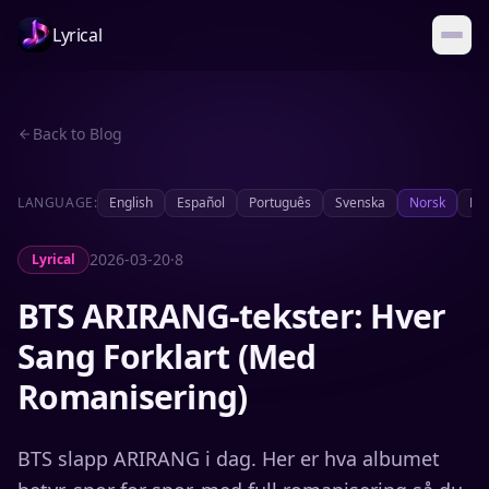
Lyrical
Back to Blog
LANGUAGE:
English
Español
Português
Svenska
Norsk
Da
2026-03-20
·
8
Lyrical
BTS ARIRANG-tekster: Hver
Sang Forklart (Med
Romanisering)
BTS slapp ARIRANG i dag. Her er hva albumet