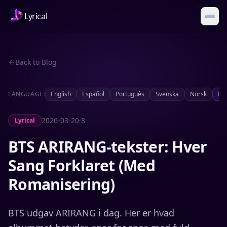
Lyrical
Back to Blog
LANGUAGE:
English
Español
Português
Svenska
Norsk
Da
2026-03-20
·
8
Lyrical
BTS ARIRANG-tekster: Hver
Sang Forklaret (Med
Romanisering)
BTS udgav ARIRANG i dag. Her er hvad