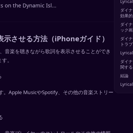
Lyri
cs on the Dynamic Isl...
ダイナ
効果的
ダイナ
ック画
示させる方法（iPhoneガイド）
ダイナ
トラブ
を活用して、音楽を聴きながら歌詞を表示させることができ
Lyri
ます。
ダイナ
関する
る
結論
Lyri
pple MusicやSpotify、その他の音楽ストリー
る