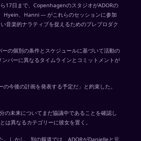
から17日まで、CopenhagenのスタジオがADORの
、Hyein、Hanni — がこれらのセッションに参加
新しい音楽的ナラティブを捉えるためのプレプロダク
バーの個別の条件とスケジュールに基づいて活動の
メンバーに異なるタイムラインとコミットメントが
ーの今後の計画を発表する予定だ」と約束した。
ORと自分の未来についてまだ協議中であることを確認し
ーとは異なるカテゴリーに彼女を置く。
しかし、別の報道では、ADORがDanielleと元