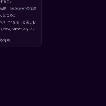
すること
活動：Instagramの復帰
が起こるか
calでK-Popをもっと楽しむ
calでNewJeansの旅をフォ
る質問