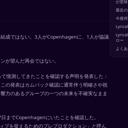
が意味
最近の
今後何
Lyri
Lyri
結成ではない。3人がCopenhagenに、1人が協議
ロー
よくあ
ファンが望んだ再会ではない。
わたって憶測してきたことを確認する声明を発表した：
し、この発表はカムバック確認に通常伴う明確さや祝
も影響力のあるグループの一つの未来を不確実なまま
ら17日までCopenhagenにいたことを確認した。
ナラティブを捉えるためのプレプロダクション」と呼ん