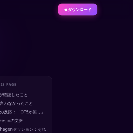
ダウンロード
IS PAGE
Rが確認したこと
言わなかったこと
の反応：「OT5か無し」
ee-jinの文脈
enhagenセッション：それ