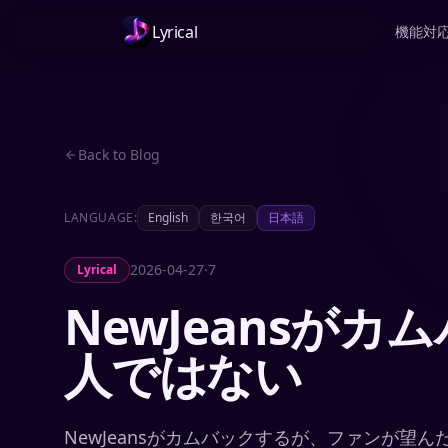
Lyrical
機能
対
Back to Blog
LANGUAGE:
English
한국어
日本語
2026-04-27
·
7
Lyrical
NewJeansがカ
人ではない
NewJeansがカムバックするが、ファンが望んだ