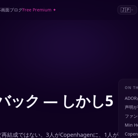
🇯🇵
応画面
ブログ
Free Premium ✦
ON TH
ムバック — しかし5
ADO
声明が
ファン
Min H
再結成ではない。3人がCopenhagenに、1人が
Cop