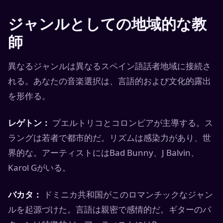
ジャンルとしての地域的な教
師
異なるジャンルは異なるスペイン語話者地域に接続さ
れる。あなたの音楽選択は、言語的および文化的露出
を形作る。
レゲトン：
プエルトリコとコロンビアが主導する。ス
ラングは若者で都市的だ。リズムは感染力があり、世
界的な。アーティストにはBad Bunny、J Balvin、
Karol Gがいる。
バカタ：
ドミニカ共和国がこのロマンチックなジャン
ルを起源づけた。言語は親密で感情的だ。ギターのパ