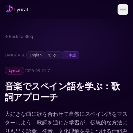
Lyrical
Back to Blog
LANGUAGE:
English
한국어
日本語
2026-03-21
·
7
Lyrical
音楽でスペイン語を学ぶ：歌
詞アプローチ
大好きな曲に歌を合わせて自然にスペイン語をマス
ターしよう。歌詞を通じた学習が、伝統的な方法よ
りも早く語彙、発音、文化理解を身につける仕組み