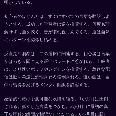
明かしている。
初心者のほとんどは、すぐにすべての言葉を翻訳しよ
うとする。成功した学習者は逆を推奨する。何度も理
解せずに曲を聴く。音が慣れ親しんでくる。脳は自然
にパターンを認識し始める。
反直觉な洞察は、曲の選択に関連する。初心者は言葉
がはっきり聞こえる遅いバラードに惹かれる。上級者
は、より速いポップやレゲトンを推奨する。急速な配
信は脳を急速に処理させる強制される。遅い曲は、自
然な習得を妨げるメンタル翻訳を許容する。
感情的な旅は予測可能な段階を経る。1か月目は圧倒
される。孤立した言葉をつかむ。3か月目に最初の真
正な理解の瞬間が翻訳なしで訪れる。6か月目に新し