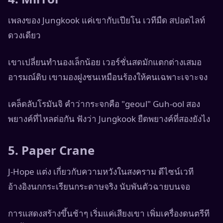
เพลงของ Jungkook แค่เขากับเปียโน เวทีมืด สปอตไลท์
ดวงเดียว
เขาเปลี่ยนทำนองเล็กน้อย เวอร์ชั่นสดมักแตกต่างเสมอ
อารมณ์ดิบ เขามองฝูงชนเหมือนร้องให้คนเฉพาะเจาะจง
เคล็ดลับโรมันจิ คำว่ากระจกคือ "geoul" Guh-ool สอง
พยางค์ที่ไหลต่อกัน ฟังว่า Jungkook ยืดพยางค์ที่สองยังไง
5. Paper Crane
J-Hope แต่ง เกี่ยวกับความหวังในสงคราม ดีไซน์เวที
อ้างอิงนกกระเรียนกระดาษจริง นับพันตัวฉายบนจอ
การแสดงสร้างขึ้นช้าๆ เริ่มแค่เสียงเขา เพิ่มเครื่องดนตรีที