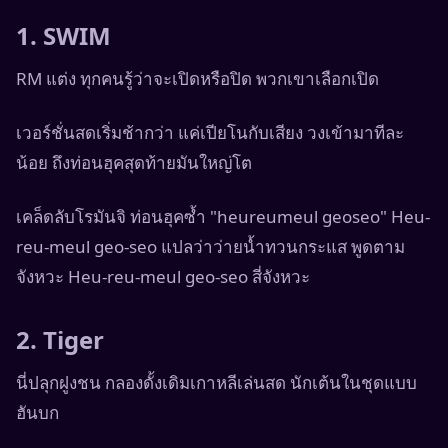
1. SWIM
RM แต่ง ทุกคนรู้ว่าจะเปิดหรือปิด พวกเขาเลือกเปิด
เวอร์ชั่นสดเริ่มช้ากว่า แค่เปียโนกับเสียง วงเข้ามาทีละ
น้อย ถึงท่อนฮุคสุดท้ายมันใหญ่โต
เคล็ดลับโรมันจิ ท่อนฮุคซ้ำ "heureumeul geoseo" Heu-
reu-meul geo-seo แปลว่าว่ายน้ำทวนกระแส พูดตาม
จังหวะ Heu-reu-meul geo-seo สี่จังหวะ
2. Tiger
นี่ปลุกฝูงชน กลองดั้งเดิมเกาหลีเล่นสด นักเต้นในชุดแบบ
ฮันบก