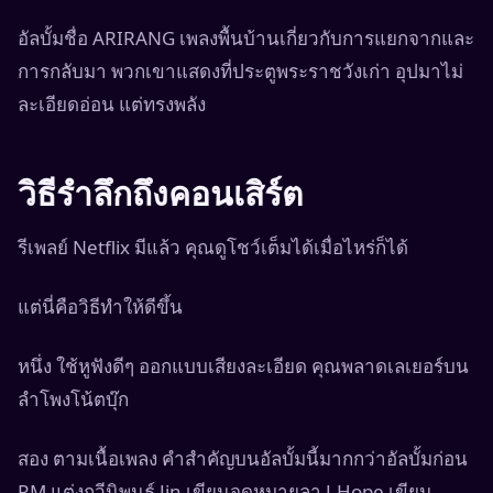
อัลบั้มชื่อ ARIRANG เพลงพื้นบ้านเกี่ยวกับการแยกจากและ
การกลับมา พวกเขาแสดงที่ประตูพระราชวังเก่า อุปมาไม่
ละเอียดอ่อน แต่ทรงพลัง
วิธีรำลึกถึงคอนเสิร์ต
รีเพลย์ Netflix มีแล้ว คุณดูโชว์เต็มได้เมื่อไหร่ก็ได้
แต่นี่คือวิธีทำให้ดีขึ้น
หนึ่ง ใช้หูฟังดีๆ ออกแบบเสียงละเอียด คุณพลาดเลเยอร์บน
ลำโพงโน้ตบุ๊ก
สอง ตามเนื้อเพลง คำสำคัญบนอัลบั้มนี้มากกว่าอัลบั้มก่อน
RM แต่งกวีนิพนธ์ Jin เขียนจดหมายลา J-Hope เขียน