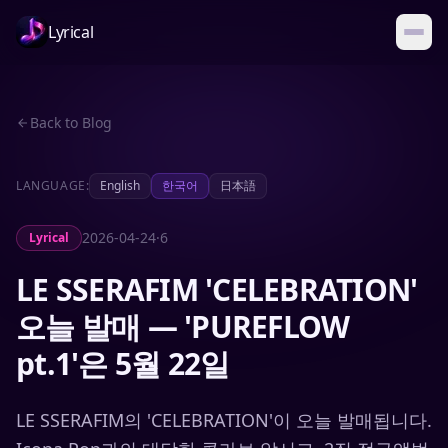
Lyrical
Back to Blog
LANGUAGE:
English
한국어
日本語
2026-04-24
·
6
Lyrical
LE SSERAFIM 'CELEBRATION'
오늘 발매 — 'PUREFLOW
pt.1'은 5월 22일
LE SSERAFIM의 'CELEBRATION'이 오늘 발매됩니다.