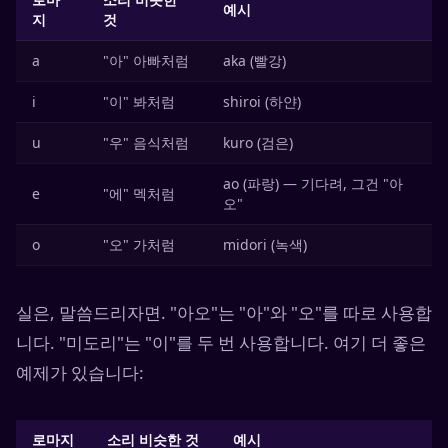
예시
지
것
a
"아" 아빠처럼
aka (빨강)
i
"이" 봐처럼
shiroi (하얀)
u
"우" 음식처럼
kuro (검은)
ao (파랑) — 기다려, 그건 "아
e
"에" 멕처럼
오"
o
"오" 가처럼
midori (녹색)
실은, 말씀드리자면. "아오"는 "아"와 "오"를 따로 사용합
니다. "미도리"는 "이"를 두 번 사용합니다. 여기 더 좋은
예제가 있습니다:
로마지
소리 비슷한 것
예시