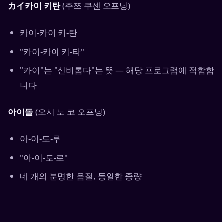
カイ카이 키탄
(주쯔 쿠센 오프닝)
카이-카이 키-탄
"카이-카이 키-타"
"카이"는 "신비롭다"는 뜻 — 해당 프로그램에 적합합
니다
아이돌
(오시 노 코 오프닝)
아-이-도-루
"아-이-도-로"
네 개의 분명한 음절, 동일한 중량