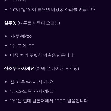
"n"이 "g" 앞에 붙으면 비강성 소리를 만듭니다
실루엣
(나루토 시펙터 오프닝)
시-루-에-tto
"쉬-로-에-토"
이중 "t"가 뚜렷한 멈춤을 만듭니다
신조우 사사게요
(어택 온 타이탄 오프닝)
신-조-우 wo 사-사-게-요
"신-조-오 워 사-사-게-요"
"우"는 현대 일본어에서 "오"로 발음됩니다