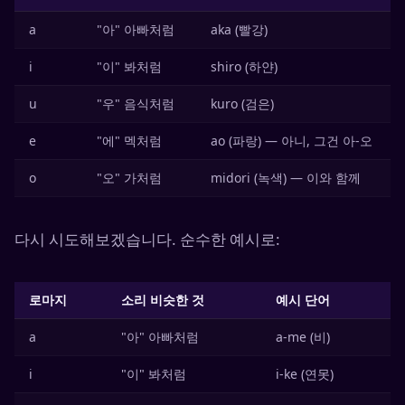
a
"아" 아빠처럼
aka (빨강)
i
"이" 봐처럼
shiro (하얀)
u
"우" 음식처럼
kuro (검은)
e
"에" 멕처럼
ao (파랑) — 아니, 그건 아-오
o
"오" 가처럼
midori (녹색) — 이와 함께
다시 시도해보겠습니다. 순수한 예시로:
로마지
소리 비슷한 것
예시 단어
a
"아" 아빠처럼
a-me (비)
i
"이" 봐처럼
i-ke (연못)