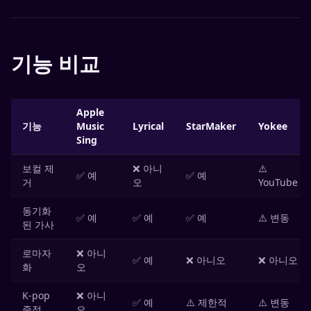
기능 비교
Apple
기능
Music
Lyrical
StarMaker
Yokee
Sing
보컬 제
❌ 아니
⚠️
✅ 예
✅ 예
거
오
YouTube
동기화
✅ 예
✅ 예
✅ 예
⚠️ 변동
된 가사
로마자
❌ 아니
✅ 예
❌ 아니오
❌ 아니오
화
오
K-pop
❌ 아니
✅ 예
⚠️ 제한적
⚠️ 변동
중점
오