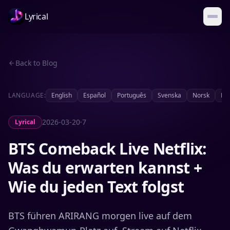
Lyrical
Back to Blog
LANGUAGE:
English
Español
Português
Svenska
Norsk
Da
2026-03-20
·
7
Lyrical
BTS Comeback Live Netflix:
Was du erwarten kannst +
Wie du jeden Text folgst
BTS führen ARIRANG morgen live auf dem