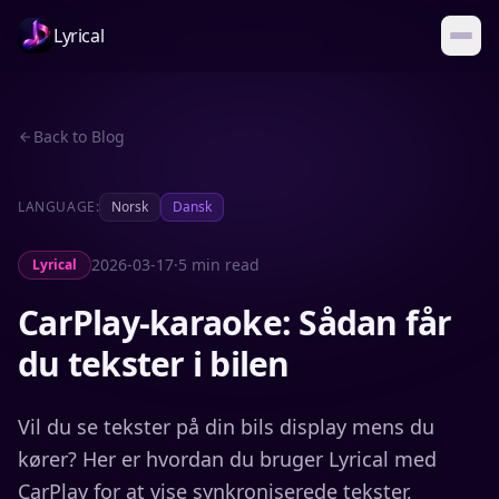
Lyrical
Back to Blog
LANGUAGE:
Norsk
Dansk
2026-03-17
·
5 min read
Lyrical
CarPlay-karaoke: Sådan får
du tekster i bilen
Vil du se tekster på din bils display mens du
kører? Her er hvordan du bruger Lyrical med
CarPlay for at vise synkroniserede tekster,