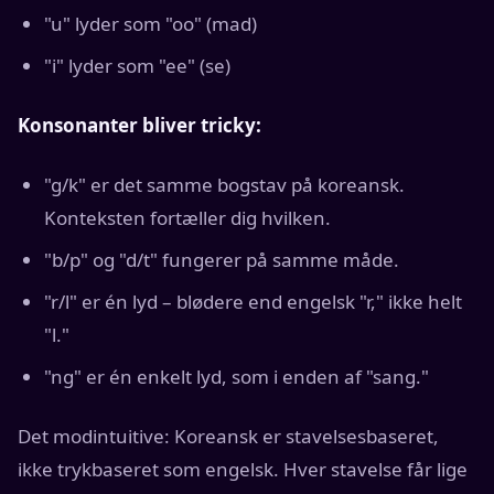
"u" lyder som "oo" (mad)
"i" lyder som "ee" (se)
Konsonanter bliver tricky:
"g/k" er det samme bogstav på koreansk.
Konteksten fortæller dig hvilken.
"b/p" og "d/t" fungerer på samme måde.
"r/l" er én lyd – blødere end engelsk "r," ikke helt
"l."
"ng" er én enkelt lyd, som i enden af "sang."
Det modintuitive: Koreansk er stavelsesbaseret,
ikke trykbaseret som engelsk. Hver stavelse får lige